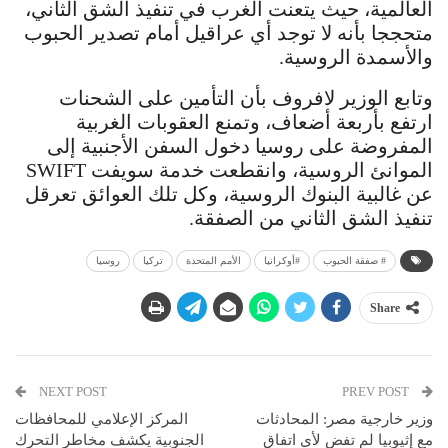
العالمية، حيث يتعنت الغرب في تنفيذ الشق الثاني،
متحججا بأنه لا توجد أي عراقيل أمام تصدير الحبوب
والأسمدة الروسية.
وتابع الوزير لافروف بأن التأمين على الشحنات
ارتفع بأربعة أضعاف، وتمنع العقوبات الغربية
المفروضة على روسيا دخول السفن الأجنبية إلى
الموانئ الروسية، وانقطعت خدمة سويفت SWIFT
عن غالبية البنوك الروسية، وكل تلك العوائق تعرقل
تنفيذ الشق الثاني من الصفقة.
# صفقة الحبوب
#أوكرانيا
الأمم المتحدة
تركيا
روسيا
Share
NEXT POST
PREV POST
وزير خارجية مصر: المحادثات
المركز الإعلامي للمحافظات
مع إثيوبيا لم تفض لأي اتفاق
الجنوبية يكشف مخاطر التحرك