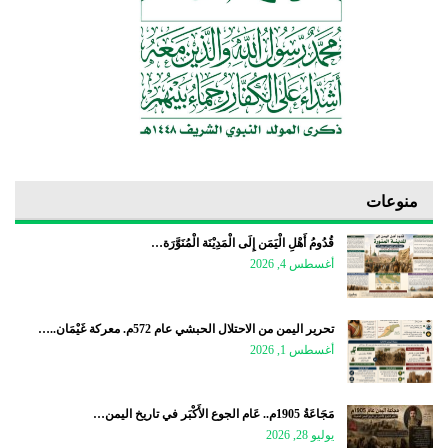
منوعات
قُدُومُ أَهْلِ الْيَمَن إِلَى الْمَدِيْنَة الْمُنَوَّرَة…
أغسطس 4, 2026
تحرير اليمن من الاحتلال الحبشي عام 572م. معركة غَيْمَان..…
أغسطس 1, 2026
مَجَاعَةُ 1905م.. عَام الجوع الأَكْبَر في تاريخ اليمن…
يوليو 28, 2026