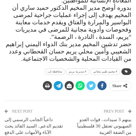
المعاناة الإنسانية للمواطنين.
بدوره أوضح مدير المخيم الدكتور حميد ساري أن
المخيم يهدف إلى إجراء عمليات جراحية لمرضى
البواسير والمرارة والفتاق ويقدم خدمات معاينة
وفحوصات وأدوية مجانية للمرضى في مديريات
“يريم، السدة ، النادرة ، الرضمة”.
حضر تدشين المخيم مدير بنك الدواء اليمني إبراهيم
الشعيبي وأمين محلي يريم حسان القحطاني وعدد
من القيادات المحلية والشخصيات الاجتماعية.
# مخيم طبي مجاني
# مديرية يريم
محافظة إب
Share
NEXT POST
PREV POST
بينهم 3 سيدات.. قوات العدو
داعياً الجانب الرسمي إلى
الصهيوني تعتقل 30 فلسطينياً
تقديم الدعم.. السيد القائد يحث
من الضفة الغربية
الآباء والأمهات على الدفع