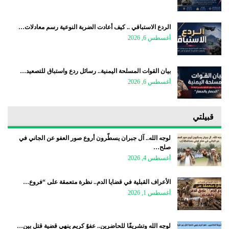
الردع الاستباقي .. كيف أعادت الضربة النوعية رسم معادلات…
أغسطس 6, 2026
بيان القوات المسلحة اليمنية.. رسائل ردع واستباق للتصعيد…
أغسطس 6, 2026
قبيلتي
لوجه الله.. آل جبران يسطّرون أروع صور العفو عن الجاني في
صلح…
أغسطس 4, 2026
الأعراف القبلية في قضايا الدم.. نظرة متعمقة على “فروع…
أغسطس 1, 2026
لوجه الله وتشريفًا للحاضرين.. عفوٌ كريم ينهي قضية قتل بين…