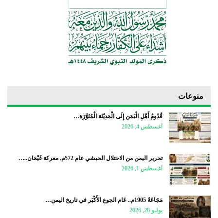
منوعات
قُدُومُ أَهْلِ الْيَمَن إِلَى الْمَدِيْنَة الْمُنَوَّرَة…
أغسطس 4, 2026
تحرير اليمن من الاحتلال الحبشي عام 572م. معركة غَيْمَان..…
أغسطس 1, 2026
مَجَاعَةُ 1905م.. عَام الجوع الأَكْبَر في تاريخ اليمن…
يوليو 28, 2026