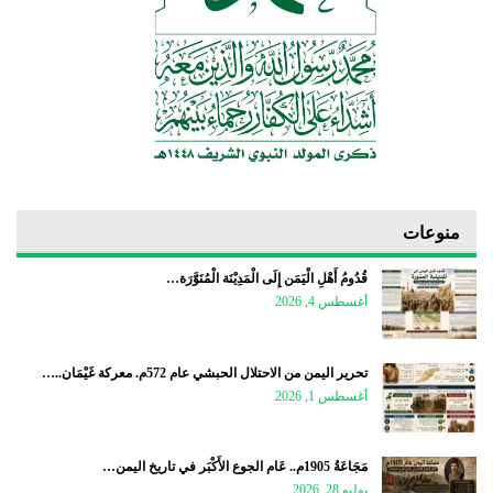
منوعات
قُدُومُ أَهْلِ الْيَمَن إِلَى الْمَدِيْنَة الْمُنَوَّرَة…
أغسطس 4, 2026
تحرير اليمن من الاحتلال الحبشي عام 572م. معركة غَيْمَان..…
أغسطس 1, 2026
مَجَاعَةُ 1905م.. عَام الجوع الأَكْبَر في تاريخ اليمن…
يوليو 28, 2026