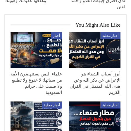
الذي اخترق جبهات العدو وأخمد
وهدفها عقيدتك وهويتك
الفتن
You Might Also Like
أخبار محلية
أخبار
أبرز أسباب الشقاء هو
علماء اليمن يستنهضون الأمة
الإعراض عن ذكر الله وعن
من سباتها: لا خنوع ولا تطبيع
هدى الله المتمثل في القرآن
ولا صمت على جرائم
الكريم
السعودية
أخبار محلية
أخبار محلية