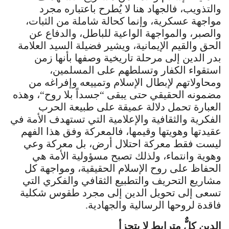
والتذويب، فالجهاد هنا لا يُطرح باعتباره مجرد
مواجهة عسكرية، وإنما كحالة شاملة من الثبات،
والصبر، والمواجهة الواعية للباطل، والدفاع عن
الحق والقيم الإيمانية، ويشير فضيلة السيد العلامة
بدر الدين إلى مرحلة تاريخية وصفها بأنها زمن
استقواء الكفار وتسلطهم على المسلمين،
ومحاولاتهم لإبطال الإسلام وتمييعه وإفراغه من
مضمونه الحقيقي حتى يبقى “جسداً بلا روح“، وهذه
العبارة تحمل دلالة عميقة على طبيعة الحرب
الفكرية والثقافية والإعلامية التي تستهدف الأمة في
عقيدتها وهويتها وقيمها، فالمعركة وفق هذا الفهم
ليست فقط معركة احتلال أرض، بل معركة وعي
وهوية وانتماء، ولذلك تصبح مسؤولية الأمة هي
الحفاظ على روح الإسلام الحقيقية، ومواجهة كل
مشاريع التحريف والتطبيع الثقافي والفكري التي
تسعى إلى تحويل الدين إلى مجرد طقوس شكلية
فاقدة لروحها الرسالية والجهادية.
الدين كلٌّ مترابط لا يتجزأ