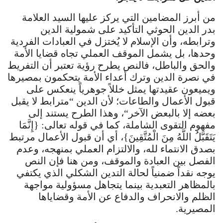
من أبرز المضامين التي يركز عليها السيد العلامة
بدر الدين الحوثي التأكيد على شمولية الدين
وترابطه، وأن الإسلام لا يُختزل في العبادات الفردية
وحدها، بل يشمل الموقف العملي تجاه قضايا الأمة
والحق والباطل، فالنص يطرح رؤية تعتبر أن التفريط
في نصرة الدين وترك أعداء الأمة يتحكمون بمصيرها
ويميعون عقيدتها يمثل خللاً جوهرياً ينعكس على
قبول الأعمال والطاعات؛ لأن الدين “مترابط لا يقبل
بعضه إلا بالبعض الآخر“، وهذا الطرح يستند إلى
مفهوم التقوى الشاملة، كما في قوله تعالى: {إِنَّمَا
يَتَقَبَّلُ اللَّهُ مِنَ الْمُتَّقِينَ}، أي أن قبول الأعمال مرتبط
بصدق الانتماء لله، والالتزام العملي بمنهجه، وعدم
الفصل بين العبادة والموقف، ومن هنا فإن النص
يوجه نقداً ضمنياً لحالة التدين الشكلي الذي يكتفي
بالمظاهر التعبدية بينما يتجاهل مسؤولية مواجهة
الظلم والانحراف والدفاع عن الأمة وقضاياها
المصيرية.