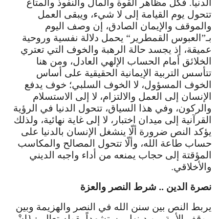
الدنيا. فكل مظاهر القوة والمال والنفوذ والمتاع
تتحول يوم القيامة إلى لا شيء، ويبقى العمل
والموقف والإيمان الصادق، إن وصف اليوم
بـ”العبوس القمطرير“ يحمل دلالة نفسية وروحية
عميقة، إذ يجسد حالة الرهبة والخوف التي تعتري
الخلائق أمام الحساب الإلهي العادل، ومن هنا
تتأسس التربية الإيمانية الحقيقية على أساس
الخوف المسؤول، لا الخوف السلبي؛ خوف يدفع
الإنسان إلى العمل والالتزام، لا إلى الاستسلام
والركون، وفي هذا السياق، تتحول الدنيا في الرؤية
القرآنية إلى ميدان اختبار، لا إلى غاية نهائية، ولذلك
يؤكد النص ضرورة ألّا ينشغل الإنسان بالدنيا على
حساب طاعة الله، وألّا تتحول المصالح والمكاسب
المؤقتة إلى حجاب يمنعه من أداء واجبه الديني
والأخلاقي.
نصرة الدين .. شرط النصر والعزة
يربط النص بين سنن الله في النصر والهزيمة وبين
موقف الأمة من دينها، مستشهداً بقوله تعالى: {إِنْ