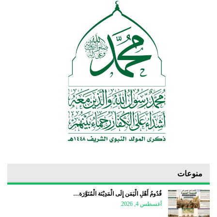
منوعات
قُدُومُ أَهْلِ الْيَمَن إِلَى الْمَدِيْنَة الْمُنَوَّرَة…
أغسطس 4, 2026