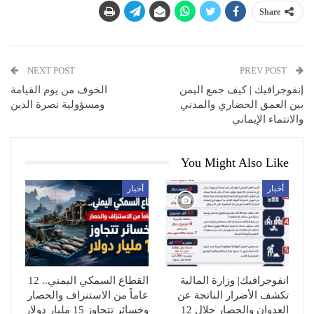
Share
NEXT POST
PREV POST
إنفوجرافيك | كيف جمع اليمن
الخوف من يوم القيامة
بين العمق الحضاري والمدني
ومسؤولية نصرة الدين
والانتماء الإيماني
You Might Also Like
أخبار
أخبار
انفوجرافيك| وزارة المالية
القطاع السمكي اليمني.. 12
تكشف الأضرار الناتجة عن
عاماً من الاستنزاف والحصار
العدوان والحصار خلال 12
وخسائر تتجاوز 15 مليار دولار