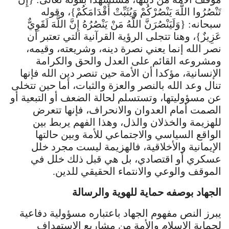
تَنْصُرُوا اللَّهَ يَنْصُرْكُمْ وَيُثَبِّتْ أَقْدَامَكُمْ}، وقوله
سبحانه: {وَلَيَنْصُرَنَّ اللَّهُ مَنْ يَنْصُرُهُ إِنَّ اللَّهَ لَقَوِيٌّ
عَزِيزٌ}، وهنا تتجلى الرؤية القرآنية التي تعتبر أن
نصر الله إنما يعني نصرة دينه، وشريعته، وقيمه،
ومشروعه القائم على العدل والحق والكرامة
الإنسانية، مؤكدا أن الأمة حين تنصر دين الله فإنها
تنال وعد الله بالنصر والعزة والثبات، أما حين تتخلى
عن مسؤوليتها، وتستسلم لحالة الضعف أو التبعية أو
الصمت أمام العدوان والانحراف، فإنها تتعرض
للهزيمة والخذلان والذل، وهذا الفهم يربط بين
الواقع السياسي والاجتماعي للأمة وبين حالتها
الإيمانية والأخلاقية، فالهزيمة ليست مجرد خلل
عسكري أو اقتصادي، بل هي قبل ذلك خلل في
الموقف والوعي والانتماء الحقيقي للدين.
الجهاد بوصفه حماية للهوية والرسالة
يبرز النص مفهوم الجهاد باعتباره مسؤولية دفاعية
لحماية الإسلام والأمة من مشاريع الاستهداف