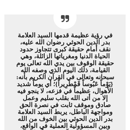
في رؤية عظيمة قدمها السيد العلامة
بدر الدين الحوثي رضوان الله عليه،
نقف أمام حقيقة كبرى تتجاوز حدود
الحياة الدنيا ومغرياتها الزائلة، وهي
حقيقة الوقوف بين يدي الله تعالى يوم
القيامة، ذلك اليوم الذي وصفه الله
سبحانه وتعالى في القرآن الكريم بأنه:
{يَوْماً عَبُوساً قَمْطَرِيراً}؛ أي يوماً شديد
الأهوال، عظيماً في فزعه، لا ينجو فيه
إلا من أتى الله بقلب سليم وعمل
صادق وموقف ثابت في نصرة الحق
ومواجهة الباطل، يربط السيد العلامة
بدر الدين الحوثي بين الخوف من الله
وبين المسؤولية العملية في الواقع،