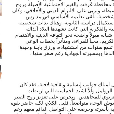
حافظة عُرفت بالقيم الاجتماعية الأصيلة وروح
طة، وتربى على الالتزام الديني والأخلاقي، وكان
 الشخصية، تلقى تعليمه الأساسي في مدارس
استكمال دراسته الثانوية، وهناك بدأت شخصيته
الفكرية التي كانت تشهدها البلاد آنذاك،
به ميولاً واضحة نحو الثقافة الدينية والاهتمام
لكريم، محباً للقراءة، ومتأثراً بخطاب الوعي
 تسع سنوات من استشهاده، ورزق بابنة وحيدة
والدها وبمسيرته الجهادية رغم صغر سنها .
امتلك جوانب إنسانية وثقافية لافتة، فقد كان
الزوامل والأناشيد الحماسية التي ارتبطت
التربوي للمجاهدين، ويحرص على تعزيز روح الصبر
وش الوجه، متواضعاً، قليل الكلام، لكنه حاضر بقوة
ية بأسرته وحرصه على التواصل الدائم معهم رغم