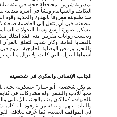
لمديرية شرس بمحافظة حجة، في بيئة قبلية م
التكاتف والشهامة، ونشأ في أسرة متدينة بسي
منذ طفولته معروفاً بالهدوء والجدية وقوة
منطقته، قبل أن ينتقل إلى العاصمة صنعاء ل
تتشكل بصورة أوسع وسط التحولات السياسية و
وبحسب روايات مقربين منه، فقد امتلك منذ شبا
بالقضايا العامة، وكان شديد التعلق بالقرآن ا
والتحرر ورفض الوصاية الخارجية، تزوج قبل
أسماها البتول، التي كانت ولا تزال متأثرة ب
الجانب الإنساني والفكري في شخصيته
لم تكن شخصية “أبو عمار” عسكرية بحتة، بل 
محباً للأدب والشعر، وله مشاركات في كتابة 
بالجبهات، كما كان يهتم بالجانب الإيماني و
والثبات بينهم، ويصفه من عرفوه بأنه كان بش
في المواقف الصعبة، كما عُرف بعلاقته القو