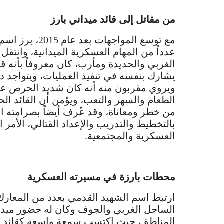
من مقاتل إلى قائد ميداني بارز
مع توسع المواج
عدداً من المهام العسكرية الميدانية، وانتق
الغربي والحديدة ومأرب، كان معروفاً بأنه قا
يشارك بنفسه في تنفيذ العمليات، ويتواجد دا
ويروي مقربون منه أنه كان شديد الحرص على 
الطعام والسهر والتعب، ويؤمن أن القائد ال
من خطر ومعاناة، وقد عُرف أيضاً بصرامته ا
بالتخطيط والتدريب والإعداد القتالي، الأم
العسكرية والمجتمعية.
محطات بارزة في مسيرته العسكرية
ارتبط اسم الشهيد القدمي بعدد من المعار
الساحل الغربي والجوف وكان له حضور ميدان
المناطق، حيث اكتسب سمعة واسعة كقائد يم