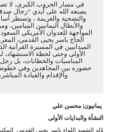
في مسار الحروب الكبرى، لا تصنع
يصنعه الله على أيدي “رجال صدقو
والتضحية والعزيمة ، وتسطر أسا
والأبطال اليمانيين الميامين، و
الحاج ياسر يحيى القدمي، المعرو
الميدانيين في المسيرة القرآنية ال
الأولى وحتى لحظة الاستشهاد، لم ي
المناسبات والخطابات، بل رجل م
حضوره بين المجاهدين وفي خطوط ال
والإقدام والقيادة المبا
يمانيون| محسن علي
النشأة والبدايات الأولى