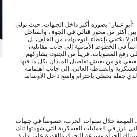
هات بعد عام 2015، برز اسم “أبو عمار” بصورة أكبر داخل الجبهات، حيث تولى
ل بين أكثر من محور قتالي في الجوف والساحل
ئد لا يكتفي بإعطاء التوجيهات من الخلف، بل
ئماً في الخطوط الأمامية إلى جانب مقاتليه،
رفع المعنويات، قريباً من الجنود، يشاركهم
حقيقي هو من يعيش تفاصيل الميدان بكل ما فيها
لعسكرية وانضباطه العالي، إلى جانب اهتمامه
ر الذي جعله يحظى باحترام واسع داخل الأوساط
ك المهمة خلال سنوات الحرب، خصوصاً في جبهات
ي بارز في العمليات العسكرية التي شهدتها تلك
تلك الجرأة وسرعة التحرك والقدرة على إدارة