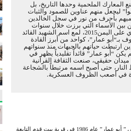
 المعارك الملحمية وحدها التاريخ، بل
ا” ليجعل منهم عناوين للصمود والثبات
ميهم بأحرف من نور في سجل الخالدين
من بين الأسماء التي برزت خلال سنوات
المواجهة للعدوان الأمريكي السعودي على اليمن2015، لمع اسم الشهيد القائد
ف بـ“أبو عمار”، كواحد من أبرز القادة
ذين ارتبطت حياتهم بالجبهات منذ سنواتهم
كن “أبو عمار” قائداً تقليدياً يظهر في
يدان حقيقي، صنعت الثقافة القرآنية
نار، حتى أصبح اسمه مرتبطاً بالشجاعة
شرة في أصعب الظروف العسكرية.
وُلد الشهيد اللواء ياسر يحيى القدمي المكنى ” أبو عمار” عام 1986 في قرية بيت قدم التابعة