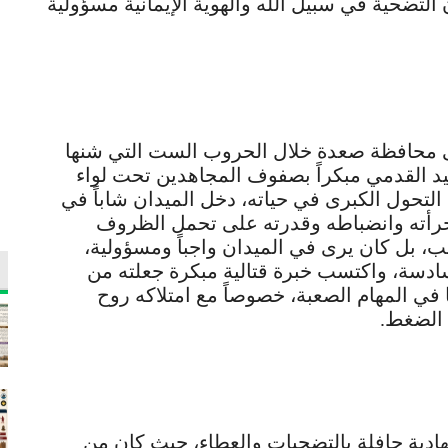
لتضحية في سبيل الله والهوية الإيمانية مسؤولية
لى محافظة صعدة خلال الحروب الست التي شنها
د القدمي مبكراً بصفوف المجاهدين تحت لواء
التحول الكبرى في حياته، دخل الميدان شاباً في
بجرأته وانضباطه وقدرته على تحمل الظروف
ب، بل كان يرى في الميدان واجباً ومسؤولية،
دسة، واكتسب خبرة قتالية مبكرة جعلته من
 في المهام الصعبة، خصوصاً مع امتلاكه روح
 الضغط.
ادية حافلة بالتضحيات والعطاء، حيث كان من