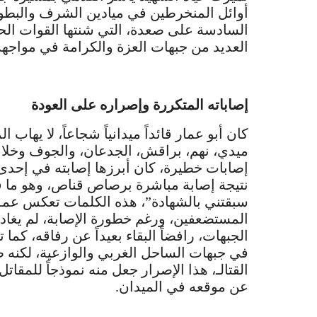
أوائل المنخرطين في ميادين الشرف والبطو
السادسة على صعدة، التي شنتها القوات الح
العديد من جبهات العزة والكرامة في مواجهة ا
إصاباته المتكررة وإصراره على العودة
كان أبو عمار قائداً ميدانياً شجاعاً، لا يه
ميدي، نهم، براقش، الجدعان، والجوف وخلا
إصابات خطيرة، كان أبرزها إصابته في إحدى
نتيجة إصابة مباشرة برصاص قناص، وهو ما قاب
سبقتني بالشهادة”، هذه الكلمات تعكس عمق إ
المستضعفين، ورغم خطورة الإصابة، لم يغادر 
الجبهات، رافضاً البقاء بعيداً عن رفاقه، 
في جبهات الساحل الغربي والوازعية، لكنه 
القتالـ، هذا الإصرار جعل منه نموذجاً للمقات
عن موقعه في الميدان.