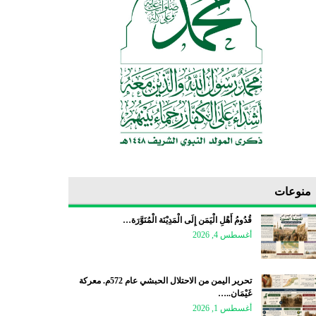
منوعات
قُدُومُ أَهْلِ الْيَمَن إِلَى الْمَدِيْنَة الْمُنَوَّرَة…
أغسطس 4, 2026
تحرير اليمن من الاحتلال الحبشي عام 572م. معركة
غَيْمَان..…
أغسطس 1, 2026