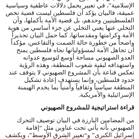
الإسلامية”، في تعبير يحمل دلالات عاطفية وسياسية
عميقة، فالبيان يؤكد أن فلسطين ليست قضية تخص
الفلسطينيين وحدهم، بل قضية الأمة بأكملها، وأن
التخلي عنها يعني التخلي عن جزء أساسي من هوية
الأمة وكرامتها ومقدساتها، كما حمل البيان تحذيراً
واضحاً من خطورة حالة الصمت والتقاعس، مؤكداً
أن تجاهل الأمة لمسؤولياتها تجاه فلسطين يمنح
العدو الصهيوني مساحة أوسع لتوسيع عدوانه
واستهدافه لبقية شعوب المنطقة، وهذه الرؤية
تعكس قناعة بأن المشروع الصهيوني لا يتوقف عند
حدود فلسطين، وإنما يستهدف إعادة تشكيل
المنطقة سياسياً وثقافياً وأمنياً بما يخدم الهيمنة
الإسرائيلية والأمريكية.
قراءة استراتيجية للمشروع الصهيوني
من المضامين البارزة في البيان توصيف التحرك
الصهيوني بأنه يأتي تحت عناوين مثل “إقامة
إسرائيل الكبرى” و“تغيير الشرق الأوسط”، ويكشف