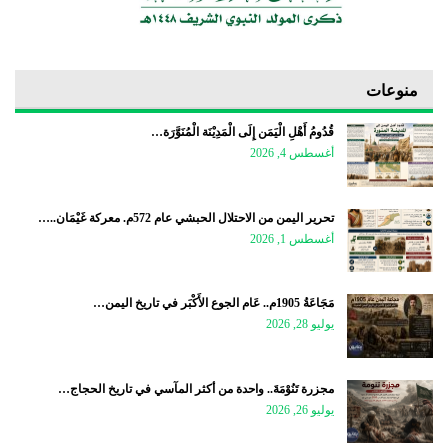
منوعات
قُدُومُ أَهْلِ الْيَمَن إِلَى الْمَدِيْنَة الْمُنَوَّرَة…
أغسطس 4, 2026
تحرير اليمن من الاحتلال الحبشي عام 572م. معركة غَيْمَان..…
أغسطس 1, 2026
مَجَاعَةُ 1905م.. عَام الجوع الأَكْبَر في تاريخ اليمن…
يوليو 28, 2026
مجزرة تَنُوْمَةَ.. واحدة من أكثر المآسي في تاريخ الحجاج…
يوليو 26, 2026