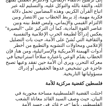
الله، والثقة بالله والتوكل عليه، والتسليم لله عبر
اتباع القرآن الكريم، وهذه المضامين تحمل دلالة
فكرية مهمة، إذ يربط الخطاب بين الانتصار وبين
الالتزام القيمي والإيماني، وليس فقط بينه وبين
عناصر القوة المادية، كما أن التركيز على “البصيرة”
يعكس إدراكاً لطبيعة الحرب الإعلامية والنفسية
والثقافية التي تُشنّ على الأمة، حيث بات التضليل
الإعلامي ومحاولات التشويه والتطبيع من أخطر
أدوات الهيمنة الأمريكية والإسرائيلية، ومن هنا، فإن
الخطاب يقدّم الوعي باعتباره سلاحاً استراتيجياً في
معركة التحرر، ويرى أن الأمة حين تفقد وعيها تصبح
عاجزة عن تشخيص عدوها الحقيقي أو إدراك
مسؤولياتها التاريخية.
فلسطين كقضية مركزية للأمة
احتلت القضية الفلسطينية مساحة محورية في
البيان، حيث وصف السيد القائد معاناة الشعب
الفلسطيني بأنها “جرح غائر في جسد الأمة