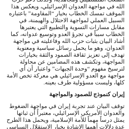
الله في مواجهة العدوان الإسرائيلي، ويعكس هذا
الموقف تمسك الخطاب بخيار “المقاومة” باعتباره
السبيل العملي لمواجهة الاحتلال والهيمنة، في
مقابل مسارات التسوية والتطبيع التي يعتبرها
الخطاب سبباً في تجرؤ العدو وتوسيع عدوانه، كما
أشاد البيان بثبات حزب الله وفاعليته في مواجهة
العدوان، وهو ما يحمل رسائل سياسية ومعنوية
تهدف إلى تعزيز ثقافة الصمود والثقة بخيارات
المواجهة، وتكشف هذه المضامين عن محاولة
لترسيخ مفهوم “وحدة الجبهات” واعتبار أن أي
مواجهة مع العدو الإسرائيلي هي معركة تخص الأمة
كلها، وليست مسؤولية طرف بعينه.
إيران كنموذج للصمود والمواجهة
توقف البيان عند تجربة إيران في مواجهة الضغوط
والعدوان الأمريكي الإسرائيلي، معتبراً أن ثباتها
يمثل درساً مهماً للأمة الإسلامية، ويحمل هذا الطرح
عدة دلالات أهمها الإشادة بخيار الاستقلال السياسي