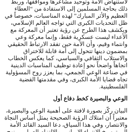
لاستنهاض الأمة وتوحيد مشاعرها ومواقفها، وربط
ذلك بحاجة المسلمين إلى الاستفادة من “العطاء
العظيم والأثر المبارك” لهذه المناسبات، خصوصاً في
ظل التحديات الكبرى التي تواجه العالم الإسلامي،
ويكشف هذا الطرح عن رؤية تعتبر أن المعركة مع
الأعداء ليست عسكرية فقط، وإنما معركة وعي
وانتماء وقيم، وأن الأمة حين تفقد الارتباط الحقيقي
بمضمون دينها تتحول إلى أمة قابلة للاختراق
والاستلاب الثقافي والسياسي، كما يعكس الخطاب
اتجاهاً واضحاً نحو إعادة توظيف المناسبات الدينية
في صناعة الوعي الجمعي، بما يعزز روح المسؤولية
تجاه قضايا الأمة الكبرى، وفي مقدمتها القضية
الفلسطينية.
الوعي والبصيرة كخط دفاع أول
البيان ركّز بصورة لافتة على أهمية الوعي والبصيرة،
معتبراً أن امتلاك الرؤية الصحيحة يمثل أساس النجاة
والانتصار، وفي هذا السياق، دعا السيد القائد الأمة
إلى ترسيخ الانتماء الإيماني، والالتزام العملي بمنهج