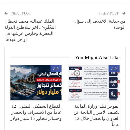
NEXT POST
PREV POST
من جدلية الاختلاف إلى سؤال
الملك عبدالله محمد قحطان
الوحدة
اليَعْفُرِيّ.. آخر سلاطين الدولة
اليعفرية وحارس عرشها في
أواخر عهدها.
You Might Also Like
أخبار
أخبار
انفوجرافيك| وزارة المالية
القطاع السمكي اليمني.. 12
تكشف الأضرار الناتجة عن
عاماً من الاستنزاف والحصار
العدوان والحصار خلال 12
وخسائر تتجاوز 15 مليار دولار
عاماً