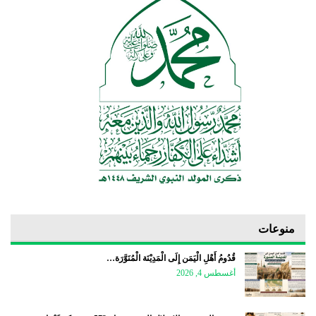
منوعات
قُدُومُ أَهْلِ الْيَمَن إِلَى الْمَدِيْنَة الْمُنَوَّرَة…
أغسطس 4, 2026