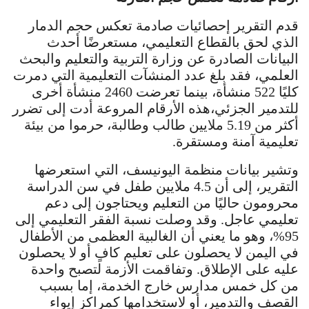
قدم التقرير إحصائيات صادمة تعكس حجم الدمار
الذي لحق بالقطاع التعليمي، مستعرضًا أحدث
البيانات الصادرة عن وزارة التربية والتعليم والبحث
العلمي، فقد بلغ عدد المنشآت التعليمية التي دمرت
كليًا 522 منشأة، بينما تعرضت 2460 منشأة أخرى
للتدمير الجزئي،هذه الأرقام المروعة أدت إلى تضرر
أكثر من 5.19 ملايين طالب وطالبة، حرموا من بيئة
تعليمية آمنة ومستقرة.
وتشير بيانات منظمة اليونيسف، التي استعرضها
التقرير، إلى أن 4.5 ملايين طفل في سن الدراسة
محرومون حاليًا من التعليم ويحتاجون إلى دعم
تعليمي عاجل. وقد وصلت نسبة الفقر التعليمي إلى
95%، وهو ما يعني أن الغالبية العظمى من الأطفال
في اليمن لا يحصلون على تعليم كافٍ أو لا يحصلون
عليه على الإطلاق. وتفاقمت الأزمة لتصبح واحدة
من كل خمس مدارس خارج الخدمة، إما بسبب
القصف والتدمير، أو لاستخدامها كمراكز إيواء