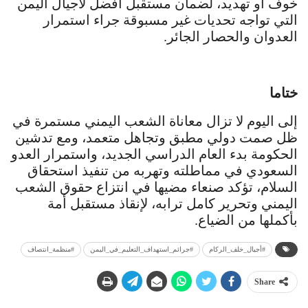
خوف أو تهديد، لضمان مستقبل أفضل لأجيال اليمن
التي تواجه تحديات غير مسبوقة جراء استمرار
العدوان والحصار الجائر.
ختاما
إلى اليوم لا تزال معاناة الشعب اليمني مستمرة في
ظل صمت دولي مطبق وتجاهل متعمد، ومع تدشين
الحكومة بدء العام الدراسي الجديد، واستمرار العدو
السعودي في مماطلته وتهربه من تنفيذ استحقاق
السلام، تؤكد صنعاء مضيها في انتزاع حقوق الشعب
اليمني وتحرير كامل ترابه، لإنقاذ مستقبل أمة
بأكملها من الضياع.
#أجيال_خلف_الركام
#جرائم_استهداف_التعليم_في_اليمن
#منظمة_انتصاف
Share