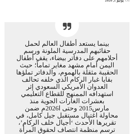
On
يوليو 1, 2026
بينما يستعد أطفال العالم لحمل
حقائبهم المدرسية الملونة ورسم
أحلامهم على دفاتر بيضاء، يقف أطفال
اليمن أمام مشهد مغاير تماماً؛ حيث
الحقيبة مثقلة بالهموم، والدفاتر تملؤها
بقايا غبار الركام الذي خلفه تحالف
العدوان الأمريكي السعودي إثر
استهدافه الممنهج للقطاع التعليمي
بعشرات الغارات الجوية منذ
مارس2015 وحتى ا2026م ضمن
محاولة اغتيال مستقبل جيل كامل، في
تقريرها الأحدث ‘أجيال خلف الركام’،
ترسم منظمة انتصاف لحقوق المرأة