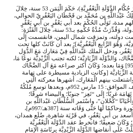
عَبْدُاللَّهِ مُحَمَّدٍ قَحْطَانَ اليَعْفُرِيّ الحُوالي (آخِرُ حُكَّامِ الدَّوْلَةِ الْيَعْفُرِيَّةِ)، حَكَمَ الْيَمَن 53 سنة، خِلالَ
38هـ / 944 – 997م]، وهو المَلِكُ عَبْداللَّهِ بن مُحَمَّد بن قَحْطَان اليَعْفُرِيّ الحوالي،
ولهم مدة، تَوَلَّى الحُكْمَ بعد أبي يَعْفُرٍ بن أبي يَعْفُرٍ
عام [332هـ/944م]، وامتد حُكْمُهُ إلى نهاية الدولة، وَقُدِّرَتْ مُدَّةُ حُكْمِهِ بـ53 سنة، خِلالَ الْفَتْرَةِ:
م]، وفي عهده تقلصت دولته، وتمزقت شمال اليمن، فانقسمت إِلَى
 وَهُوَ الرَّابِع الْيَعْفُرِيَّة]؛ بعد أن كَانَتْ كلها تحت
عْفُر، ودخل الملك عَبْداللَّهِ فِيْ مَعَارِك مَعَ الدُّوَل
وَالدَّوْلَة الزِّيَادِيَّة؛ لكنه تجنب الزَّيْدِيَّة نوعًا مَا،
وتصارَع معهم عَلَى صَنْعَاء، من عَام [345هـ/956] وَمَا بعده؛ وَكَانَ أكثر صراعه مَعَ آل الضَّحَّاك
ة الزِّيَادِيَّة [وكانت الزيادية مسيطرة على تهامة
واشتعلت بينهم الْمَعَارِك، أشهرها معركته الَّتِي
انتصر فِيْهَا عَلَى الزياديين فِيْ 16 شوال 340هـ، الموافق: 15 مارس 952م، وبعدها توسع مُلكُهُ
غربًا؛ إِلَى “تَعِز” جنوبًا؛ والبيضاء شرقًا؛
أَحْيَانًا “كُحْلان”، واسْتَمر السُّلْطَان عَبْداللَّهِ بن
قَحْطَان كَذَلِكَ؛ مسيطرًا عَلَى الْمَنَاطِق المذكورة وحاكمًا لَهَا حَتَّى وَفَاته سنة [387هـ/997م]،
ه بجانب قبر أسعد بن أبي يَعْفُرٍ، في قَرْيَة شاهرة، ضُلَع همدان،
َانَ ضعيفًا؛ فانخرط عقد الدَّوْلَة الْيَعْفُرِيَّة
 وزالت سنة [387هـ/997م]، وَحَلَّتْ عَلَى أنقاضها الدَّوْلَة الزَّيْدِيَّة بِرِئَاسَةِ الإِمَام