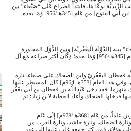
جنب الزَّيْدِيَّة نوعًا مَا، فابتدأ الصراع عَلَى “صَنْعَاء” بين
بي الفتوح] من عَام [345هـ/956] وَمَا بعده.
 بينه [الدَّوْلَة الْيَعْفُرِيَّة] وبين الدُّوَل المجاورة
[الزَّيْدِيَّة، آل الضَّحَّاك، ابن أبي الفتوح] من عَام [345هـ/956] وَمَا بعده؛ وَكَانَ أكثر صراعه مَعَ آل
لملك عَبْداللَّهِ قحطان اليَعْفُرِيّ وابن الضحاك على صنعاء، تارة
يسطر عليها الأول، وتارة يسيطر عليها الثاني، وفي هذا العام [353هـ 964م] كان المسيطر عليها
منهزما، فقد دخل عَبْداللَّهِ بن قحطان بن أبي يَعْفُر
ها فدخلها الضحاك وأعاد الخطبة لابن زياد؛ ثم
أمر “صَنْعَاء” في اضطراب، حَوَالَيْ عشرين عاماً، من عَام [368هـ/978م] إِلَى عَام
لفتوح، وتارة الضحاك، وتارة حاشد، وتارة العرب من
ى هؤلاء، فمن كثر جمعه غلب عليها إلى عهد