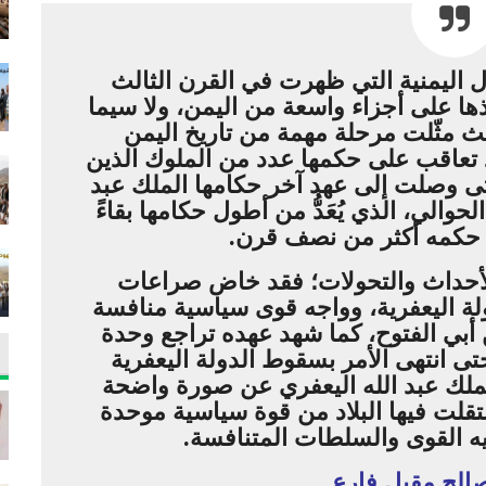
برز الدُّوَل اليمنية التي ظهرت في القرن الثالث
 على أجزاء واسعة من اليمن، ولا سيما
ث مثّلت مرحلة مهمة من تاريخ اليمن
قد تعاقب على حكمها عدد من الملوك الذين
تى وصلت إلى عهد آخر حكامها الملك عبد
لحوالي، الذي يُعَدُّ من أطول حكامها بقاءً
 حكمه أكثر من نصف قرن.
لأحداث والتحولات؛ فقد خاض صراعات
ولة اليعفرية، وواجه قوى سياسية منافسة
ن أبي الفتوح، كما شهد عهده تراجع وحدة
تى انتهى الأمر بسقوط الدولة اليعفرية
لملك عبد الله اليعفري عن صورة واضحة
انتقلت فيها البلاد من قوة سياسية موحدة
ه القوى والسلطات المتنافسة.
صالح مقبل فارع