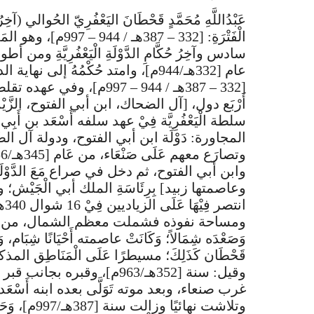
الْفَتْرَةِ: [332 – 7
سادس وآخِرُ حُكَّامِ الدَّوْلَةِ الْيَعْفُرِيَّةِ ومن أط
[332 – 387هـ / 944 – 997
أَرْبَع دول، [آل الضحاك، ابن أبي الفتوح، الزَّيْدِيَّة،
سلطة الْيَعْفُرِيَّة فِيْ عهد سلفه أَسْعَد بن أَبِي يَ
المجاورة: دَوْلَة ابن أبي الفتوح، ودولة آل الضَّحَّاك، 
وابن أبي الفتوح، ثم دخل في صراع مَعَ الدَّوْلَ
وعاصمتها زبيد] بِرِئَاسَةِ الملك أبي الْجَيْش؛ 
ومساحة نفوذه فشملت معظم الشمال، من تَهَامَة 
وَصَعْدَه شِمَالاً؛ وَكَانَتْ عاصمته أَحْيَانًا شِبَام، وَ
وقيل: سنة [352هـ/963م]، وقبر
غرب صنعاء، وبعد موته تَوَلَّى بعده ابنه أَسْعَد؛ وَك
وتلاشت نهائيًا