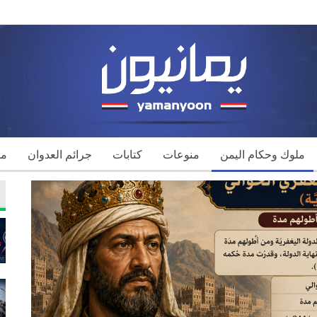
ملوك وحكام اليمن
منوعات
كتابات
جرائم العدوان
مك