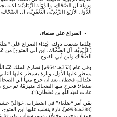
ودولة آل الضَّحَّاك، وَالدَّوْلَة الزِّيَادِيَّة؛ لكنه ت
الدُّوَل الأَرْبَع [الزَّيْدِيَّة، الْيَعْفُرِيَّة، آل الضَّحَّاك، ابن أ
الصراع على صنعاء:
عِنْدَمَا ضعفت دولته ابْتِدَاء الصراع عَلَى “صَنْعَاء”
الضَّحَّاك وابن أبي الفتوح.
وفي عام [353هـ /964م] تصارع ا
عَبْداللَّهِ قحطان بعد أن خرج منها ابن الضحاك 
صنعاء؛ فخرج منها الضحاك منهزمًا، ثم خرج من
عادت لعَبْداللَّهِ بن قَحْطَان(1).
بقي
[388هـ/998م]، تارة يتغلب عليها ابن ا
همدان وحمير وخولان وبني شهاب مفترقة عل