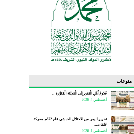
منوعات
قُدُومُ أَهْلِ الْيَمَن إِلَى الْمَدِيْنَة الْمُنَوَّرَة…
أغسطس 4, 2026
تحرير اليمن من الاحتلال الحبشي عام 572م. معركة
غَيْمَان..…
أغسطس 1, 2026