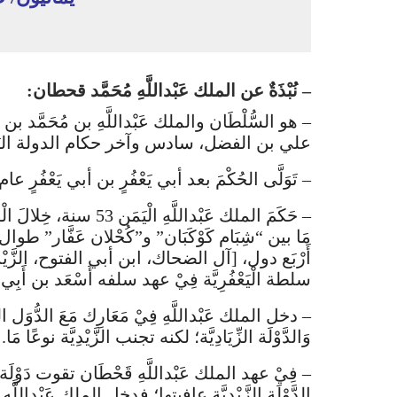
– نُبْذَةٌ عن الملك عَبْداللَّهِ مُحَمَّد قحطان:
– هو السُّلْطَان والملك عَبْداللَّهِ بن مُحَمَّد 
علي بن الفضل، سادس وآخر حكام الدولة اليَعْف
– تَوَلَّى الحُكْمَ بعد أبي يَعْفُرٍ بن أبي يَعْفُرٍ عام [332هـ/944م]، وامتد حكمه إلى نهاية الدو
مَا بين “شِبَام كَوْكَبَان” و”كُحْلان عَفَّار”
أَرْبَع دول، [آل الضحاك، ابن أبي الفتوح، الزَّيْدِيَّة،
سلطة الْيَعْفُرِيَّة فِيْ عهد سلفه أَسْعَد بن أَبِي يَ
– دخل الملك عَبْداللَّهِ فِيْ مَعَارِك مَعَ الدُّوَ
وَالدَّوْلَة الزِّيَادِيَّة؛ لكنه تجنب الزَّيْدِيَّة نوعًا مَا.
– فِيْ عهد الملك عَبْداللَّهِ قَحْطَان تقوت دَوْ
الدَّوْلَة الزَّيْدِيَّة عافيتها؛ فدخل الملك عَبْداللَّهِ