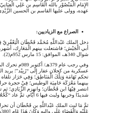
عهده، وولى عليها القاسم بن الحسين الزَّيْدِي
الصراع مع الزياديين:
دخل الملك عَبْداللَّهِ مُحَمَّد قَحْطَان الْيَعْفُرِيّ فِيْ
شوال 340هـ، الموافق: 15 مارس 952م(2).
وفي رجب عام 379هـ/
عسكرية من كحلان عفار إِلَى “زَبِيْد”؛ يريد السَّيْطَرَة عَ
تحكم تَهَامَة وَتِلْكَ الْمَنَاطِق؛ وَفِي حَرَاز 
بينهما مَعْرَكَة حَامِيَة الوطيس؛ فِيْ حجرة ح
انتصر فِيْهَا ابن قَحْطَان؛ وانهزم الزِّيَادِي؛ ثم 
شديدًا وخربها ولبث فيها 6 أَيَّام، ثمَّ عاد “كُحْلان”
ثمَّ مَا لبث الملك عَبْداللَّهِ بن قَحْطَان أن ت