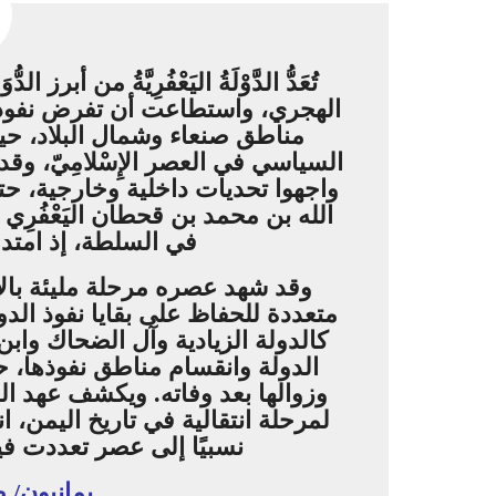
تُعَدُّ الدَّوْلَةُ اليَعْفُرِيَّةُ من أ
الهجري، واستطاعت أن تفرض نفوذها
مناطق صنعاء وشمال البلاد، حي
السياسي في العصر الإِسْلامِيّ، و
واجهوا تحديات داخلية وخارجية، ح
الله بن محمد بن قحطان اليَعْفُرِي ا
في السلطة، إذ امتد
وقد شهد عصره مرحلة مليئة با
متعددة للحفاظ على بقايا نفوذ الد
كالدولة الزيادية وآل الضحاك واب
الدولة وانقسام مناطق نفوذها، ح
وزوالها بعد وفاته. ويكشف عهد ا
لمرحلة انتقالية في تاريخ اليمن، 
نسبيًا إلى عصر تعددت في
يمانيون/ 