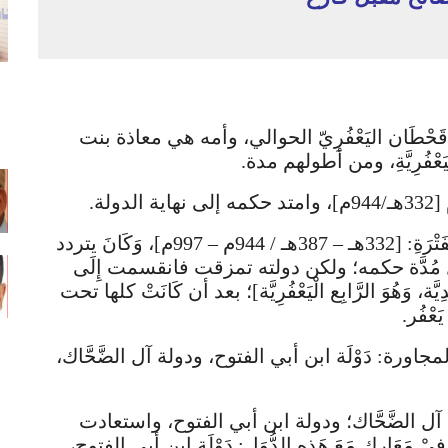
بن قَحْطَان اليَعْفُرِيّ الحوالي، وأمه هي معاذة بنت
ُرِيَّةِ، ومن أطولهم مدة.
لة.
– حَكَمَ الملك عَبْداللَّهِ الْيَمَن 53 سنة، خِلالَ الْفَتْرَةِ: [332هـ – 387هـ / 944م – 997م]، وَكَانَ يتردد
 طوال مُدَّة حكمه؛ ولكن دولته تمزقت فانقسمت إِلَى
 وَهُوَ الرَّابِع الْيَعْفُرِيَّة]؛ بعد أن كَانَتْ كلها تحت
عْفُر.
ل المجاورة: دَوْلَة ابن أبي الفتوح، ودولة آل الضَّحَّاك،
لَة آل الضَّحَّاك؛ ودولة ابن أبي الفتوح، واستعادت
 فِيْ مَعَارِك مَعَ هَذِهِ الدُّوَل: دَوْلَة ابن أبي الفتوح،