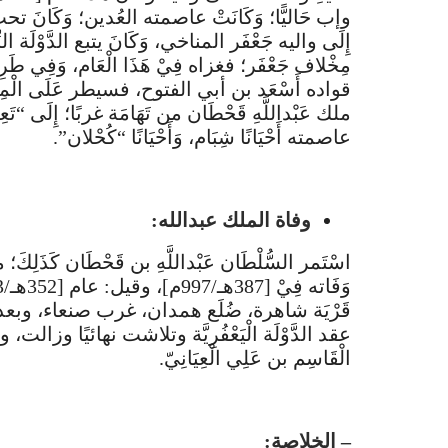
وإب حَاليًّا؛ وَكَانَتْ عاصمته العُدين؛ وَكَانَ
إِلَى واليه جَعْفَر المناخي، وَكَانَ يتبع الدَّوْلَة الزِّيَ
مِخْلاف جَعْفَر؛ فغزاه فِيْ هَذَا الْعَام، وَفِي طَرِيْ
ملك عَبْداللَّهِ قَحْطَان من تَهَامَة غربًا؛ إِلَى “تَع
عاصمته أَحْيَانًا شِبَام، وَأَحْيَانًا “كُحْلان”.
وفاة الملك عبدالله:
اسْتَمر السُّلْطَان عَبْداللَّهِ بن قَحْطَان كَذَلِكَ
قَرْيَة شاهرة، ضُلَع همدان، غرب صنعاء، وبعد موت
عقد الدَّوْلَة الْيَعْفُرِيَّة وتلاشت نهائيًا وزالت، وحلت
الْقَاسِم بن عَلِي الْعِيَانِيّ.
– الخلاصة: