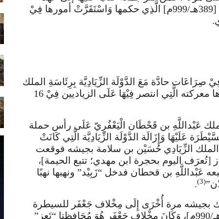
الإِمَام الْمَنْصُوْر بالله الْقَاسِم بن عَلِي الْعِيَانِيّ [389هـ/999م] الَّذِي حكمها وَاسْتَقَرَّتْ أمورها فِيْ
.
 صِرَاعَات حادَّة مَعَ الدَّوْلَة الزِّيَادِيَّة بِرِئَاسَةِ الملك
أبي الْجَيْش؛ فاشتعلت بينهم الْمَعَارِك، أشهرها معركته الَّتِي انتصر فِيْهَا عَلَى الزياديين فِيْ 16
 أكتوبر 989م تحرك الملك عَبْداللَّهِ بن قَحْطَان الْيَعْفُرِيّ عَلَى رأس حملة
لَيْهَا وَإِزَالَة الدَّوْلَة الزِّيَادِيَّة الَّتِي كَانَتْ
تلقاه الملك الزِّيَادِي حُسَيْن بن سلامة بجيشه فوقعت
راز [تُعرَف اليوم بحجرة ابن مهدي؛ تتبع الحيمة]،
تبعه عَبْداللَّهِ بن قحطان فدخل “زَبِيْد” ونهبها نهبًا
(3)
.
حرك بجيشه مرة أُخْرَى إِلَى مِخْلاف جَعْفَر للسيطرة
عَلَيْهِ وَالْقَضَاء عَلَى واليه وَكَانَ هَذَا عَام [380هـ/990م]، وَكَانَ مِخْلاف جَعْفَر هُوَ مُحَافِظتا “تَعِز”