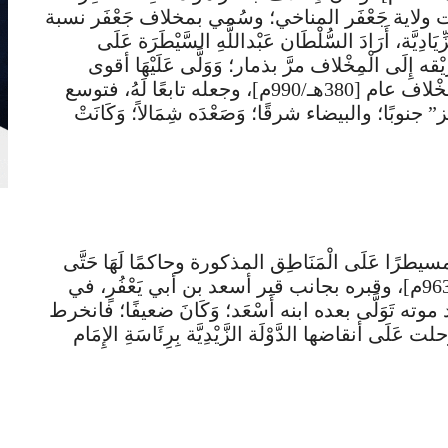
 تحت ولاية جَعْفَر المناخي؛ وسُمي بمخلاف جَعْفَر نسبة
ادِيَّة، أَرَادَ السُّلْطَان عَبْداللَّهِ السَّيْطَرَة عَلَى
قه إِلَى الْمِخْلاف مرَّ بذمار؛ وَوَلَّى عَلَيْهَا أقوى
قواده أَسْعَد بن أبي الفتوح، فسيطر عَلَى الْمِخْلاف عام [380هـ/990م]، وجعله تابعًا لَهُ، فتوسع
ِز” جنوبًا؛ والبيضاء شرقًا؛ وَصَعْدَه شِمَالاً؛ وَكَانَتْ
؛ مسيطرًا عَلَى الْمَنَاطِق المذكورة وحاكمًا لَهَا حَتَّى
وَفَاته فِيْ [387هـ/997م]، وقيل: عام [352هـ/963م]، وقبره بجانب قبر أسعد بن أبي يَعْفُرٍ، في
ه تَوَلَّى بعده ابنه أَسْعَد؛ وَكَانَ ضعيفًا؛ فانخرط
 عَلَى أنقاضها الدَّوْلَة الزَّيْدِيَّة بِرِئَاسَةِ الإِمَام