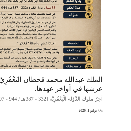
الملك عبدالله محمد قحطان اليَعْفُرِي
عرشها في أواخر عهدها.
آخِرُ ملوك الدَّوْلَة الْيَعْفُرِيَّة [332 - 387هـ / 944 - 997م].
On
يوليو 1, 2026