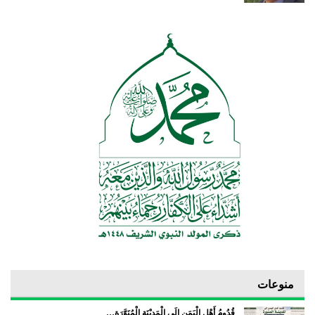
منوعات
قُدُومُ أَهْلِ الْيَمَن إِلَى الْمَدِيْنَة الْمُنَوَّرَة…