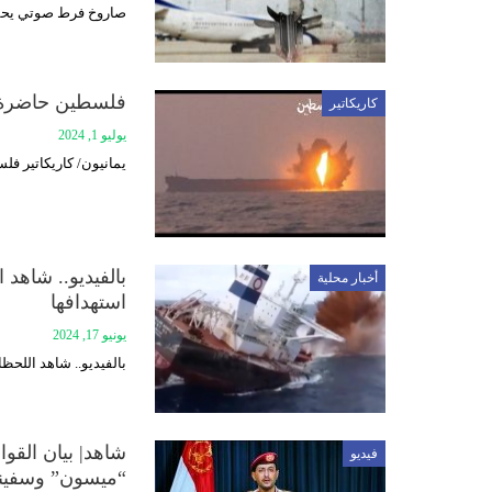
صاروخ فرط صوتي يحقق 
فلسطين حاضرة 
كاريكاتير
يوليو 1, 2024
يمانيون/ كاريكاتير ف
أخبار محلية
استهدافها
يونيو 17, 2024
بالفيديو.. شاهد اللحظات الأخيرة لسفينة
شاهد| بيان القو
فيديو
“ميسون” وسفينة (stiny