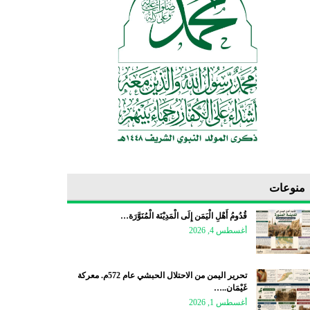
منوعات
قُدُومُ أَهْلِ الْيَمَن إِلَى الْمَدِيْنَة الْمُنَوَّرَة…
أغسطس 4, 2026
تحرير اليمن من الاحتلال الحبشي عام 572م. معركة
غَيْمَان..…
أغسطس 1, 2026