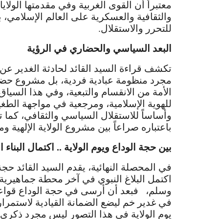
معتبراً أن القوى الغربية وفي مقدمتها الول
والثقافية والعسكرية على العالم الإسلامي، 
للتحرر والاستقلال.
البعد السياسي والحضاري في الرؤية
تكشف قراءة السيد القائد لحادثة الغدير عن
مجرد منظومة عبادية فردية، بل مشروع حضار
الأمة من الانقسام والتبعية، وفي هذا السياق، ت
للهوية الإسلامية، ومرجعية في مواجهة الطغيان،
وأساساً للاستقلال السياسي والثقافي، كما ت
باعتباره صراعاً بين مشروع الولاية الإلهية و
بين حجة الوداع ويوم الولاية .. اكتمال البناء 
في المحصلة النهائية، يقدم السيد القائد حجة ا
اكتمل البلاغ النبوي في آخر محطة جماهيرية
وسلم، فبعد أن أرسى في حجة الوداع قواعد ال
في غدير خم ليضع الضمانة القيادية لاستمرا
يوم الولاية في هذا التصور ليس مجرد ذكرى