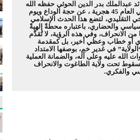
ائد عبدالملك بدر الدين الحوثي حفظه الله
في كلمة له بمناسبة يوم الولاية في العام 45 هجرية ، عن حجة الوداع ويوم
ريخي التقليدي، لتضع هذا الحدث الإسلامي
اسي والحضاري، باعتباره محطةً إلهيةً
من الانحراف، وفي هذه الرؤية، لا تُقدَّم
ي أو خطاب وعظي أخير، بل كمقدمة
الولاية” في غدير خم، بوصفها الامتداد
ات الله عليه وعلى آله، والضمانة العملية
لسقوط تحت ولاية الطاغوت والانحراف
ي والفكري.