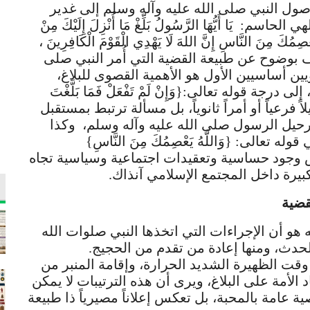
صول النبي صلى الله عليه وآله وسلم إلى غدير
: يَا أَيُّهَا الرَّسُولُ بَلِّغْ مَا أُنْزِلَ إِلَيْكَ مِنْ
َعْصِمُكَ مِنَ النَّاسِ إِنَّ اللهَ لَا يَهْدِي الْقَوْمَ الْكَافِرِينَ ،
ف بوضوح عن طبيعة القضية التي أُمر النبي صلى
يين أساسيين الأول هو الأهمية القصوى للبلاغ،
درجة قوله تعالى:{وَإِنْ لَمْ تَفْعَلْ فَمَا بَلَّغْتَ
اً فرعياً أو أمراً ثانوياً، بل مسألة ترتبط بمستقبل
رحيل الرسول صلى الله عليه وآله وسلم، وكذا
الى: {وَاللَّهُ يَعْصِمُكَ مِنَ النَّاسِ}
عكس وجود حساسية وتعقيدات اجتماعية وسياسية تجاه
بيرة داخل المجتمع الإسلامي آنذاك.
قضية
ه هو أن الإجراءات التي اتخذها النبي صلوات الله
لحدث، ومنها إعادة من تقدم من الحجيج.
قت الظهيرة الشديد الحرارة، وإقامة المنبر من
د الأمة على البلاغ، ويرى أن هذه الترتيبات لا يمكن
ة عامة بالمحبة، بل تعكس إعلاناً مصيرياً ذا طبيعة