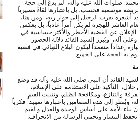
محمد صلوات الله عليه وآله، لم يدعُ إلى حجة
فريضة موسمية فحسب، بل باعتبارها لقاءً مصيرياً
قد أشعره بقرب الرحيل إلى جوار ربه، ومن هنا،
م العاشر للهجرة لم يكن أمراً عادياً، بل يعكس
ل الإعلان عن القضية الأخطر والأكثر حساسية في
على آله، ويُبرز السيد القائد دلالة الحضور
ه إعداداً متعمداً ليكون البلاغ النهائي في قضية
وتقوم به الحجة على الجميع.
ة
يد القائد أن النبي صلى الله عليه وآله قد وضع
 خلال، التأكيد على الاستقامة على الإسلام،
لفرقة والتنازع، ومكافحة الظلم، وتثبيت القيم
ه، ويُنظر إلى هذه المضامين باعتبارها تمهيداً فكرياً
إن بناء الأمة على أساس الوحدة والعدل والقيم
ية تحفظ المسار وتحمي الرسالة من الانحراف.