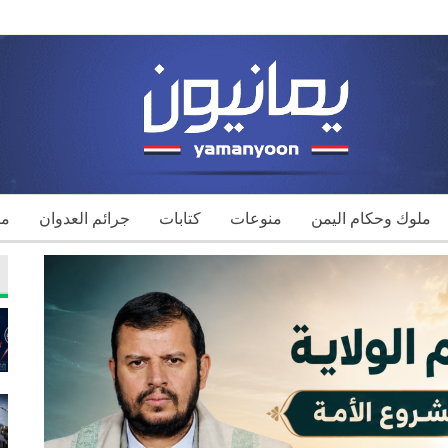
ملوك وحكام اليمن
منوعات
كتابات
جرائم العدوان
مك