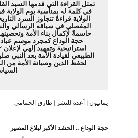
تمثل القراءة التي قدمها السيد الق
الولاية قراءةً تتجاوز السرد التا
المفصلي في سياقه الرسالي والسي
حاسمةً لإكمال بناء الأمة وتحصينها 
حجة الوداع كمجرد موسم عباد
استراتيجية وتمهيد إلهي لإعلان “
الطبيعي لقيادة الأمة بعد النبي صلو
لحفظ الدين وصيانة الأمة من ا
السياس
يمانيون | أعده للنشر | طارق الحمامي
حجة الوداع .. الحشد الأكبر لبلاغ المصير