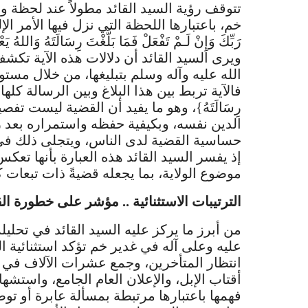
تتوقف رؤية السيد القائد مطولاً عند لحظة و
خم، باعتبارها اللحظة التي نزل فيها الأمر الإلهي الحاسم
رَبِّكَ وَإِنْ لَـمْ تَفْعَلْ فَمَا بَلَّغْتَ رِسَالَتَهُ وَاللهُ ي
ويرى السيد القائد أن دلالات هذه الآية تكش
الله عليه وآله وسلم بتبليغها، من خلال مستو
فالآية تربط بين هذا البلاغ وبين الرسالة كلها، إلى 
رِسَالَتَهُ}، وهو ما يفيد أن القضية ليست تفصيل
الدين نفسه، وبكيفية حفظه واستمراره بعد 
حساسية القضية لدى الناس، ويتجلى ذلك في قوله تع
إذ يفسر السيد القائد هذه العبارة بأنها ت
موضوع الولاية، بما يجعله قضيةً ذات تبعات ك
الترتيبات الاستثنائية .. مؤشر على خطورة ال
من أبرز ما يركز عليه السيد القائد في تحليل
عليه وعلى آله في غدير خم تؤكد استثنائية ا
انتظار المتأخرين، وجمع عشرات الآلاف في و
أقتاب الإبل، والإعلان العام الجامع، واستشها
فهمها باعتبارها مرتبطة بمسألة عابرة أو توصي