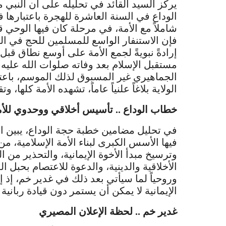
يركز السيد القائد في تحليله على أن النبي 
الوداع في السنة العاشرة للهجرة باعتبارها 
شاملاً مع الأمة، في مرحلة كان فيها الوحي 
فإن الاستنفار الواسع للمسلمين للحج في العا
إرادةً نبويةً لجمع الأمة على أوسع نطاق قب
مستقبل الإسلام بعد وفاته صلوات الله عليه و
الجماهيري غير المسبوق لذلك الموسم، باعتبار
الولاية بلاغاً علنياً عاماً، تشهده الأمة كلها، 
خطاب الوداع .. تأسيس أخلاقي ووحدوي للأم
في تحليل مضامين خطبة حجة الوداع، يبين الس
فيها الأسس الكبرى لبناء الأمة الإسلامية، من
وترسيخ مبدأ الأخوة الإيمانية، والتحذير من ا
الأخلاقية والدينية، والدعوة للاعتصام بحبل الل
وروحياً لما سيأتي بعد ذلك في غدير خم، إذ 
الإيمانية لا يمكن أن يستمر دون قيادة ربان
غدير خم .. لحظة الإعلان المصيري