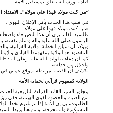
قيادية ورسالية تتعلق بمستقبل الأمة.
“من كنت مولاه فهذا علي مولاه”.. الامتداد ا
في قلب هذا الحدث يأتي الإعلان النبوي :
«من كنت مولاه فهذا علي مولاه»
فالسيد القائد يرى أن هذا النص جاء واضحاً ف
الرسول صلى الله عليه وآله وسلم نفسه، باعتبا
ويؤكد أن سياق الخطبة، والآية القرآنية، وا
المقصود هو الولاية بمفهومها القيادي والإيما
كما أن دعاء صلوات الله عليه وعلى آله: «الل
واخذل من خذله»،
يكشف أن القضية مرتبطة بموقع عملي في قيا
الولاية كمفهوم قرآني لحماية الأمة
يتجاوز السيد القائد القراءة التاريخية للحدث إ
من الضياع والخضوع لقوى الهيمنة، ففي رؤيته،
الطاغوت، بل إن الأمة إذا لم تلتزم بخط الولاي
المستكبرة والمنحرفة، ومن هنا يربط السيد ال