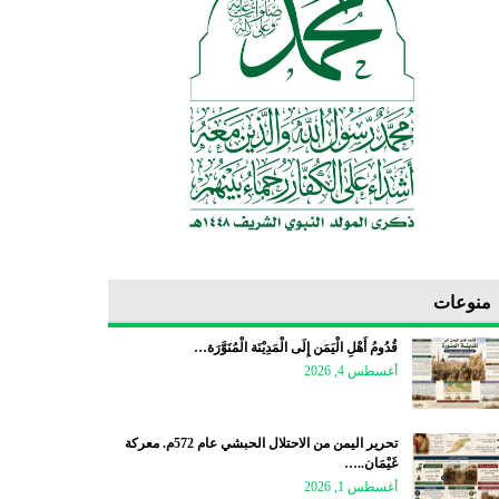
منوعات
قُدُومُ أَهْلِ الْيَمَن إِلَى الْمَدِيْنَة الْمُنَوَّرَة…
أغسطس 4, 2026
تحرير اليمن من الاحتلال الحبشي عام 572م. معركة
غَيْمَان..…
أغسطس 1, 2026