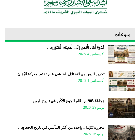
منوعات
قُدُومُ أَهْلِ الْيَمَن إِلَى الْمَدِيْنَة الْمُنَوَّرَة…
أغسطس 4, 2026
تحرير اليمن من الاحتلال الحبشي عام 572م. معركة غَيْمَان..…
أغسطس 1, 2026
مَجَاعَةُ 1905م.. عَام الجوع الأَكْبَر في تاريخ اليمن…
يوليو 28, 2026
مجزرة تَنُوْمَةَ.. واحدة من أكثر المآسي في تاريخ الحجاج…
يوليو 26, 2026