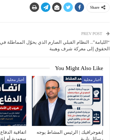
Share
PREV POST
“الليامة”.. النظام القبلي الصارم الذي يحوّل المماطلة في
الحقوق إلى معركة شرف وهيبة
You Might Also Like
أخبار محلية
أخبار محلية
إنفوجرافيك | الرئيس المشاط يوجه
اتفاقية الدفاع 
رسائل نارية
سعودية أم اع