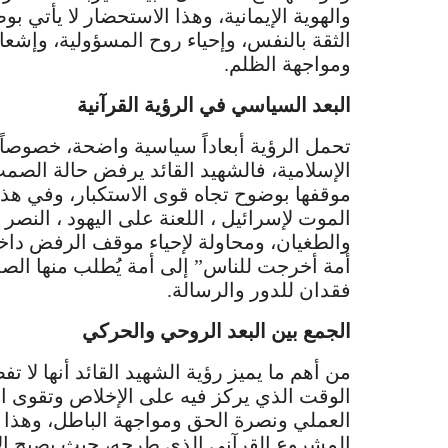
والهوية الإيمانية، وهذا الاستحضار لا يأتي ب
الثقة بالنفس، وإحياء روح المسؤولية، وإشعار
ومواجهة الظلم.
البعد السياسي في الرؤية القرآنية
تحمل الرؤية أبعاداً سياسية واضحة، خصوصاً 
الإسلامية، فالشهيد القائد يرفض حالة الصم
موقفها بوضوح تجاه قوى الاستكبار، وفي هذا ا
الموت لإسرائيل ، اللعنة على اليهود ، النصر ل
والطغيان، ومحاولة لإحياء موقف الرفض داخل 
أمة أخرجت للناس” إلى أمة يُطلب منها الصم
فقدان للدور والرسالة.
الجمع بين البعد الروحي والحركي
من أهم ما يميز رؤية الشهيد القائد أنها لا 
الوقت الذي يركز فيه على الإخلاص وتقوى الل
العملي ونصرة الحق ومواجهة الباطل، وهذا ال
المشروع القرآني الذي طرحه، حيث يصبح الإ