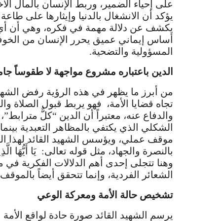
على إحياء الضمير، وربط الإنسان بالمآل الأخر
يؤكد أن الانشغال بالدنيا وإيثارها على طاعة
يكشف عن دلالة مهمة في فكره، وهي أن أي م
أساس إيماني عميق يحرر الإنسان من الخوف 
المسؤولية والتضحية.
الدين باعتباره مشروع مواجهة لا طقوساً جام
من أبرز ما يظهر في هذه الرؤية رفض الشهيد 
تجاه قضايا الأمة، فهو يربط قبول الصلاة وال
والدفاع عنه، معتبراً أن الدين “كلٌّ مترابط”، 
الشكلي الذي يكتفي بالمظاهر التعبدية بينما
موقف عملي، ويؤسس الشهيد القائد لهذا الفه
بالنصرة والجهاد، مثل قوله تعالى: يَا أَيُّهَا الَّذِينَ آَمَن
وهنا تتجلى إحدى أهم الدلالات الفكرية في م
الشعائر الفردية، وإنما تتحقق أيضاً بالموق
تشخيص حالة الأمة ومعركة الوعي
يرسم الشهيد القائد صورة حادة لواقع الأمة ا