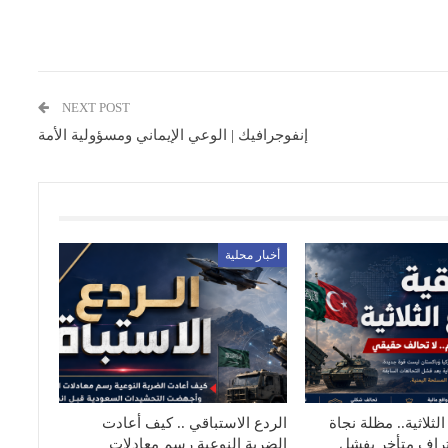
NEXT POST
إنفوجرافيك | الوعي الإيماني ومسؤولية الأمة
أخبار محلية
الثلاثية.. مظلة نجاة
الردع الاستباقي .. كيف أعادت
تراف متأخر بفشل
الضربة النوعية رسم معادلات