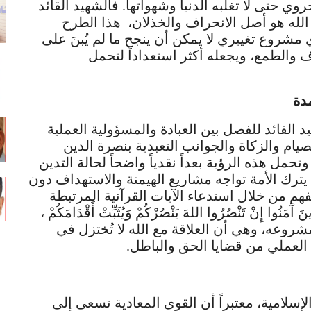
وي حتى لا تغلبه الدنيا وشهواتها. فالشهيد القائد
 الله هو أصل الانحراف والخذلان، هذا الطرح
شروع تغييري لا يمكن أن ينجح ما لم يُبنَ على
والطمع، ويجعله أكثر استعداداً لتحمل
دة
القائد للفصل بين العبادة والمسؤولية العملية
صيام والزكاة والجوانب التعبدية بنصرة الدين
وتحمل هذه الرؤية بعداً نقدياً واضحاً لحالة التدين
 يترك الأمة تواجه مشاريع الهيمنة والاستهداف دون
م من خلال استدعاء الآيات القرآنية المرتبطة
ُوا إِنْ تَنْصُرُوا اللهَ يَنْصُرْكُمْ وَيُثَبِّتْ أَقْدَامَكُمْ ،
شروعه، وهي أن العلاقة مع الله لا تُختزل في
ف العملي من قضايا الحق والباطل.
لإسلامية، معتبراً أن القوى المعادية تسعى إلى