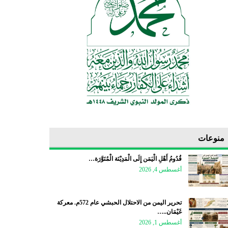
منوعات
قُدُومُ أَهْلِ الْيَمَن إِلَى الْمَدِيْنَة الْمُنَوَّرَة…
أغسطس 4, 2026
تحرير اليمن من الاحتلال الحبشي عام 572م. معركة
غَيْمَان..…
أغسطس 1, 2026