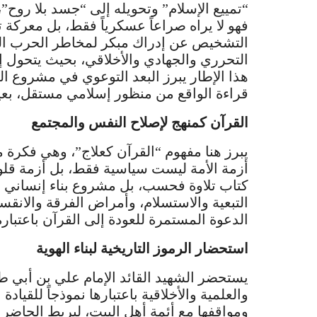
“تمييع الإسلام” وتحويله إلى “جسد بلا روح”،
فهو لا يراه صراعاً عسكرياً فقط، بل معركة
التشخيص عن إدراك مبكر لمخاطر الحرب الن
التحرري والجهادي والأخلاقي، بحيث يتحول
هذا الإطار يبرز البعد التوعوي في مشروع ال
قراءة الواقع من منظور إسلامي مستقل، بعيدا
القرآن كمنهج لإصلاح النفس والمجتمع
يبرز هنا مفهوم “القرآن كعلاج”، وهي فكرة 
أزمة الأمة ليست سياسية فقط، بل أزمة ق
كتاب تلاوة فحسب، بل مشروع بناء إنساني 
التبعية والاستسلام، وأمراض الفرقة والانقس
الدعوة المستمرة للعودة إلى القرآن باعتباره
استحضار الرموز التاريخية لبناء الهوية
يستحضر الشهيد القائد الإمام علي بن أبي 
والعلمية والأخلاقية باعتبارها نموذجاً للقياد
ومواقفها مع أئمة أهل البيت، ليربط الحاضر ب