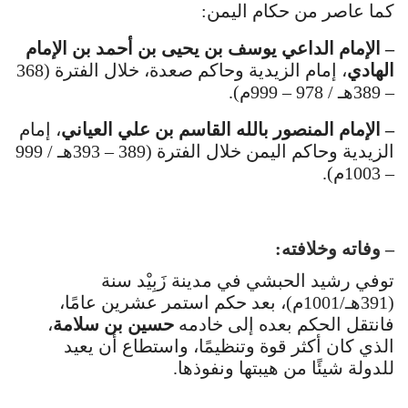
كما عاصر من حكام اليمن:
– الإمام الداعي يوسف بن يحيى بن أحمد بن الإمام
الهادي
، إمام الزيدية وحاكم صعدة، خلال الفترة (368
– 389هـ / 978 – 999م).
– الإمام المنصور بالله القاسم بن علي العياني
، إمام
الزيدية وحاكم اليمن خلال الفترة (389 – 393هـ / 999
– 1003م).
– وفاته وخلافته:
توفي رشيد الحبشي في مدينة زَبِيْد سنة
(391هـ/1001م)، بعد حكم استمر عشرين عامًا،
فانتقل الحكم بعده إلى خادمه
حسين بن سلامة
،
الذي كان أكثر قوة وتنظيمًا، واستطاع أن يعيد
للدولة شيئًا من هيبتها ونفوذها.