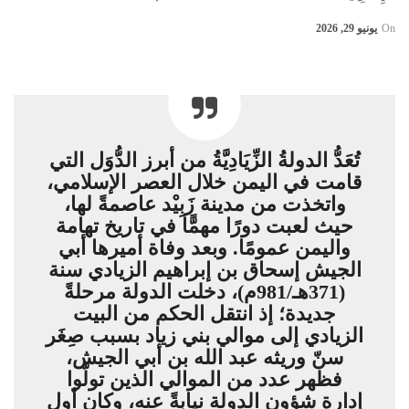
On
يونيو 29, 2026
تُعَدُّ الدولةُ الزِّيَادِيَّةُ من أبرز الدُّوَل التي
قامت في اليمن خلال العصر الإسلامي،
واتخذت من مدينة زَبِيْد عاصمةً لها،
حيث لعبت دورًا مهمًّا في تاريخ تهامة
واليمن عمومًا. وبعد وفاة أميرها أبي
الجيش إسحاق بن إبراهيم الزيادي سنة
(371هـ/981م)، دخلت الدولة مرحلةً
جديدة؛ إذ انتقل الحكم من البيت
الزيادي إلى موالي بني زياد بسبب صِغَر
سنّ وريثه عبد الله بن أبي الجيش،
فظهر عدد من الموالي الذين تولّوا
إدارة شؤون الدولة نيابةً عنه، وكان أول