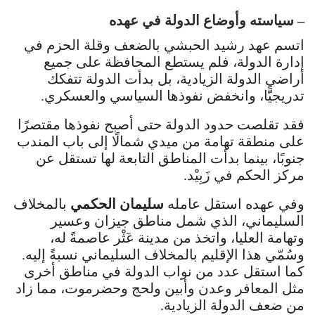
– سياسته وأوضاع الدولة في عهده
اتسم عهد رشيد الحبشي بالضعف وقلة الحزم في
إدارة الدولة، فلم يستطع المحافظة على جميع
أراضي الدولة الزيادية، بل بدأت الدولة تتفكك
تدريجيًّا، وانخفض نفوذها السياسي والعسكري.
فقد تقلصت حدود الدولة حتى أصبح نفوذها مقتصرًا
على منطقة تهامة من ميدي شمالًا إلى باب المندب
جنوبًا، بينما بدأت المناطق التابعة لها تستقل عن
مركز الحكم في زَبِيْد.
وفي عهده استقل عامله
سليمان الحكمي
بالمخلاف
السليماني، الذي شمل مناطق جيزان وعسير
وتهامة العليا، واتخذ من مدينة عَثْر عاصمةً له،
وسُمّي هذا الإقليم بالمخلاف السليماني نسبةً إليه.
كما استقل عدد من نواب الدولة في مناطق أخرى
مثل المعافر وعدن وأبين ولحج وحضرموت، مما زاد
من ضعف الدولة الزيادية.