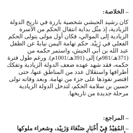
– الخلاصة:
كان رشيد الحبشي شخصية بارزة في تاريخ الدولة
الزيادية، إذ مثّل بداية انتقال الحكم من الأسرة
الزيادية إلى الموالي، فكان أول مولى يتولى الحكم
الفعلي في زَبِيْد. حكم تهامة اليمن نيابةً عن الطفل
عبد الله بن أبي الجيش، واستمر حكمه من
(371هـ/981م) إلى (391هـ/1001م). ورغم طول فترة
حكمه، فقد شهد عهده ضعف الدولة الزيادية وتفكك
أطرافها واستقلال عدد من المناطق عنها، حتى
اقتصر نفوذها على جزء من تهامة. وبعد وفاته تولى
حسين بن سلامة الحكم، لتدخل الدولة الزيادية
مرحلة جديدة من تاريخها.
– المراجع:
– المُفِيْدُ فِيْ أَخْبَارِ صَنْعَاءَ وَزَبِيْد، وشعراء ملوكها