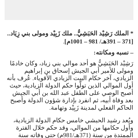
* الملك رَشِيْد الحَبَشِيُّ.. ملك زَبِيْد ومولى بني زِيَاد..
[371 – 391هـ/ 981 – 1001م]
.
– نسبه ومكانته:
رَشِيْد الحَبَشِيُّ هو أحد موالي بني زياد، وكان خادمًا
ومولى للأمير أبي الجيش إسحاق بن إبراهيم
الزيادي، آخر حكام البيت الزيادي الأقوياء. عُرف بأنه
أول الموالي الذين تولّوا حكم الدولة الزيادية، حيث
أصبح الوصي على الطفل عبد الله بن أبي الجيش
بعد وفاة أبيه، ثم انفرد بإدارة شؤون الدولة وأصبح
الحاكم الفعلي لمدينة زَبِيْد وتهامة.
ويُعد رشيد الحبشي خامس حكام الدولة الزيادية،
وأول حكامها من الموالي، وقد حكم خلال الفترة
الممتدة من سنة (371هـ/981م) حتى وفاته سنة