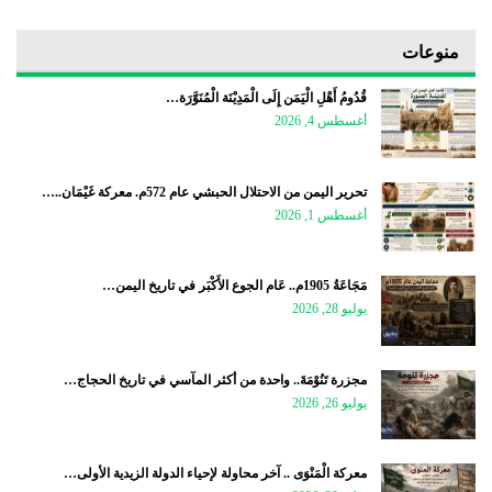
منوعات
قُدُومُ أَهْلِ الْيَمَن إِلَى الْمَدِيْنَة الْمُنَوَّرَة…
أغسطس 4, 2026
تحرير اليمن من الاحتلال الحبشي عام 572م. معركة غَيْمَان..…
أغسطس 1, 2026
مَجَاعَةُ 1905م.. عَام الجوع الأَكْبَر في تاريخ اليمن…
يوليو 28, 2026
مجزرة تَنُوْمَةَ.. واحدة من أكثر المآسي في تاريخ الحجاج…
يوليو 26, 2026
معركة الْمَنْوَى .. آخر محاولة لإحياء الدولة الزيدية الأولى…