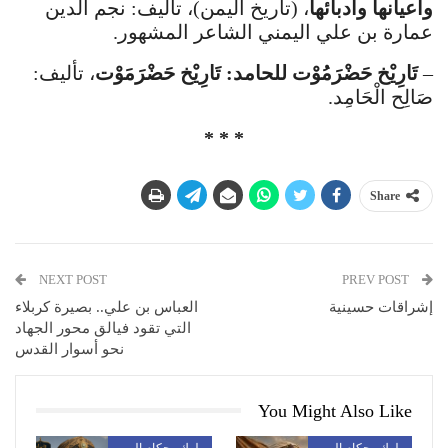
وأعيانها وأدبائها
، (تاريخ اليمن)، تأليف: نجم الدين
عمارة بن علي اليمني الشاعر المشهور.
–
تَارِيْخ حَضْرَمُوْت للحامد: تَارِيْخ حَضْرَمَوْت
، تأليف:
صَالِح الْحَامِد.
* * *
Share
NEXT POST
PREV POST
إشراقات حسينية
العباس بن علي.. بصيرة كربلاء
التي تقود فيالق محور الجهاد
نحو أسوار القدس
You Might Also Like
ملوك وحكام اليمن
ملوك وحكام اليمن