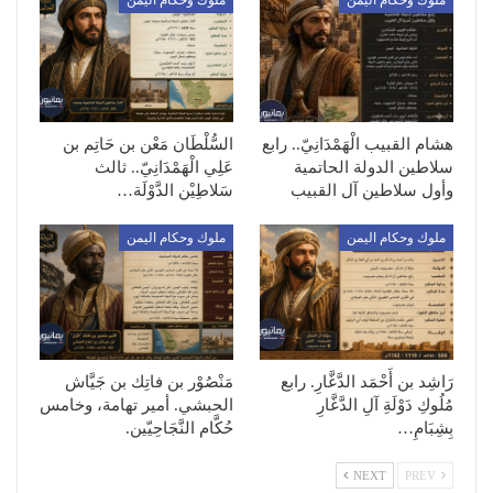
هشام القبيب الْهَمْدَانِيّ.. رابع
السُّلْطَان مَعْن بن حَاتِم بن
سلاطين الدولة الحاتمية
عَلِي الْهَمْدَانِيّ.. ثالث
وأول سلاطين آل القبيب
سَلاطِيْن الدَّوْلَة…
ملوك وحكام اليمن
ملوك وحكام اليمن
رَاشِد بن أَحْمَد الدَّغَّارِ. رابع
مَنْصُوْر بن فاتِك بن جَيَّاش
مُلُوكِ دَوْلَةِ آلِ الدَّغَّارِ
الحبشي. أمير تهامة، وخامس
بِشِبَامِ…
حُكَّام النَّجَاحِيّين.
NEXT
PREV