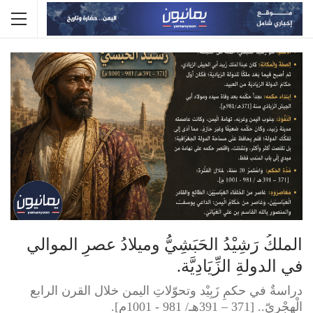
الملكُ رَشِيْدُ الحَبَشِيُّ وميلادُ عصرِ الموالي
في الدولةِ الزِّيَادِيَّة.
دراسةٌ في حكمِ زَبِيْد وتحوّلاتِ اليمن خلال القرن الرابع
الْهِجْرِيّ.. [371 – 391هـ/ 981 - 1001م].