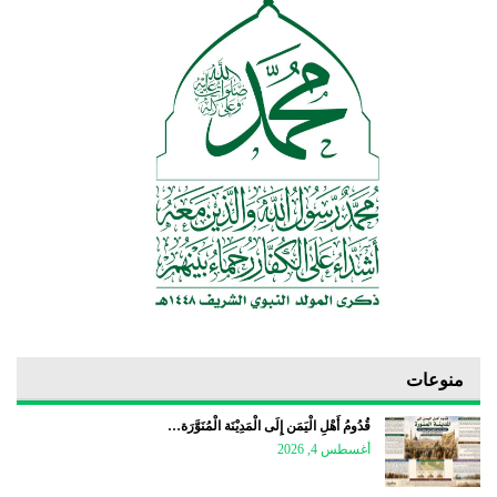
منوعات
قُدُومُ أَهْلِ الْيَمَن إِلَى الْمَدِيْنَة الْمُنَوَّرَة…
أغسطس 4, 2026